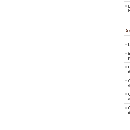
L
Do
l
t
p
C
d
C
d
C
d
C
d