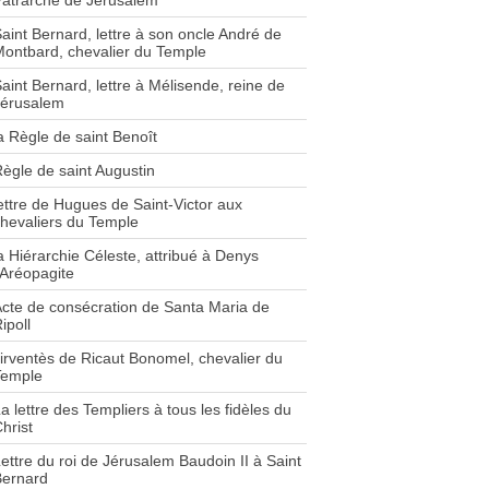
atrarche de Jérusalem
aint Bernard, lettre à son oncle André de
ontbard, chevalier du Temple
aint Bernard, lettre à Mélisende, reine de
Jérusalem
a Règle de saint Benoît
ègle de saint Augustin
ettre de Hugues de Saint-Victor aux
hevaliers du Temple
a Hiérarchie Céleste, attribué à Denys
'Aréopagite
cte de consécration de Santa Maria de
ipoll
irventès de Ricaut Bonomel, chevalier du
Temple
a lettre des Templiers à tous les fidèles du
hrist
ettre du roi de Jérusalem Baudoin II à Saint
Bernard