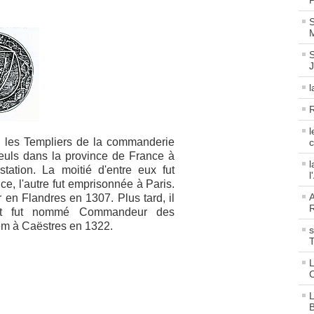
P
S
M
S
l
R
l
, les Templiers de la commanderie
c
seuls dans la province de France à
l
tation. La moitié d'entre eux fut
l
e, l'autre fut emprisonnée à Paris.
A
r en Flandres en 1307. Plus tard, il
R
rs et fut nommé Commandeur des
em à Caëstres en 1322.
s
L
C
L