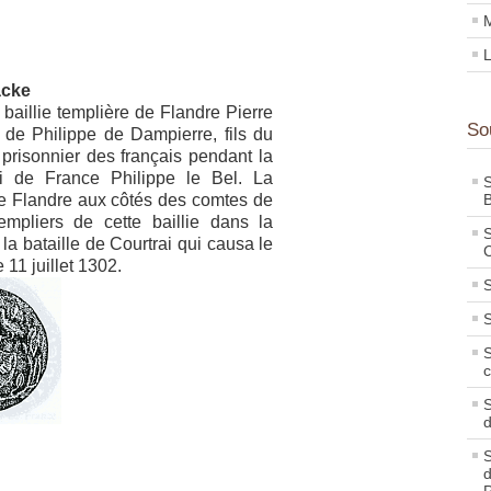
M
L
acke
baillie templière de Flandre Pierre
So
 de Philippe de Dampierre, fils du
prisonnier des français pendant la
oi de France Philippe le Bel. La
S
de Flandre aux côtés des comtes de
B
empliers de cette baillie dans la
S
la bataille de Courtrai qui causa le
C
 11 juillet 1302.
S
S
S
c
S
S
d