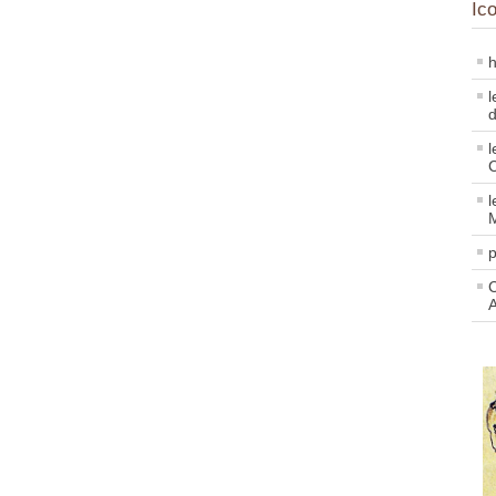
Ic
h
l
d
l
l
p
C