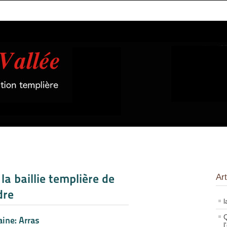
la baillie templière de
Art
dre
l
Q
ine: Arras
l