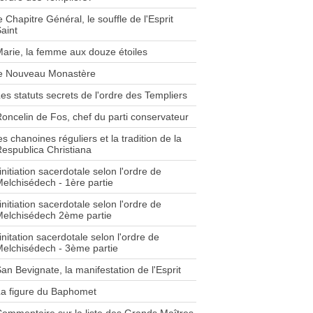
e Chapitre Général, le souffle de l'Esprit
aint
arie, la femme aux douze étoiles
le Nouveau Monastère
es statuts secrets de l'ordre des Templiers
oncelin de Fos, chef du parti conservateur
es chanoines réguliers et la tradition de la
espublica Christiana
'initiation sacerdotale selon l'ordre de
elchisédech - 1ère partie
'initiation sacerdotale selon l'ordre de
elchisédech 2ème partie
'initation sacerdotale selon l'ordre de
elchisédech - 3ème partie
an Bevignate, la manifestation de l'Esprit
a figure du Baphomet