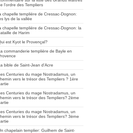
ommentaire sur la liste des Grands Maîtres
e l'ordre des Templiers
a chapelle templière de Cressac-Dognon:
es lys de la vallée
a chapelle templière de Cressac-Dognon: la
ataille de Harim
ui est Kyot le Provençal?
a commanderie templière de Bayle en
Provence
a bible de Saint-Jean d'Acre
Les Centuries du mage Nostradamus, un
hemin vers le trésor des Templiers ? 1ère
artie
Les Centuries du mage Nostradamus, un
hemin vers le trésor des Templiers? 2ème
artie
Les Centuries du mage Nostradamus, un
hemin vers le trésor des Templiers? 3ème
artie
n chapelain templier: Guilhem de Saint-