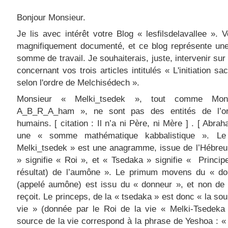
Bonjour Monsieur.
Je lis avec intérêt votre Blog « lesfilsdelavallee ». 
magnifiquement documenté, et ce blog représente un
somme de travail. Je souhaiterais, juste, intervenir sur 
concernant vos trois articles intitulés « L'initiation sa
selon l'ordre de Melchisédech ».
Monsieur « Melki_tsedek », tout comme Mon
A_B_R_A_ham », ne sont pas des entités de l’o
humains. [ citation : Il n’a ni Père, ni Mère ] . [ Abra
une « somme mathématique kabbalistique ». L
Melki_tsedek » est une anagramme, issue de l’Hébreu
» signifie « Roi », et « Tsedaka » signifie « Princip
résultat) de l’aumône ». Le primum movens du « don
(appelé aumône) est issu du « donneur », et non de 
reçoit. Le princeps, de la « tsedaka » est donc « la sou
vie » (donnée par le Roi de la vie « Melki-Tsedeka 
source de la vie correspond à la phrase de Yeshoa : « 