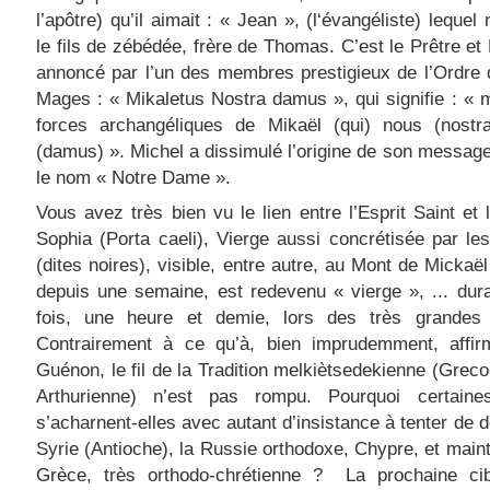
l’apôtre) qu’il aimait : « Jean », (l‘évangéliste) lequel
le fils de zébédée, frère de Thomas. C’est le Prêtre et
annoncé par l’un des membres prestigieux de l’Ordre
Mages : « Mikaletus Nostra damus », qui signifie : « 
forces archangéliques de Mikaël (qui) nous (nostr
(damus) ». Michel a dissimulé l’origine de son message
le nom « Notre Dame ».
Vous avez très bien vu le lien entre l’Esprit Saint et 
Sophia (Porta caeli), Vierge aussi concrétisée par le
(dites noires), visible, entre autre, au Mont de Mickaël 
depuis une semaine, est redevenu « vierge », ... dur
fois, une heure et demie, lors des très grandes
Contrairement à ce qu’à, bien imprudemment, affi
Guénon, le fil de la Tradition melkiètsedekienne (Greco
Arthurienne) n’est pas rompu. Pourquoi certaine
s’acharnent-elles avec autant d’insistance à tenter de dé
Syrie (Antioche), la Russie orthodoxe, Chypre, et maint
Grèce, très orthodo-chrétienne ? La prochaine cib