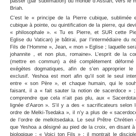
passer (par sublimation) du monde d’Assiah, vers le
Briah.
C’est le « principe de la Pierre cubique, sublimée 
cubique à pointe, ou quintification de la pierre, qui dev
« philosophale ». « Tu es Pierre, et SUR cette Pier
Eglise du Vatican) je bâtirai, par l’intermédiaire du 
Fils de l’Homme », Jean, « mon » Eglise ; laquelle sera
johannite , et non plus, romaine». L’esprit de la c
(mettre en commun) a été complètement déformé
exégètes dogmatiques, afin de s’en approprier le 
exclusif. Yeshoa est mort afin qu’il soit le seul inte
entre « son Père », et chaque humain, qui le souh
faisant, il a « fait sauter la notion de sacerdoce » 
comprendre que cela n’ait pas plu, aux « Sacerdota
lignée d’Aaron ». S’il y a des « sacrificateurs selon 
ordre de Melki-Tsedaka », il n’y a plus de « sacerdoc
de l’ordre de melkitsedaka. Le seul Prêtre Chrétien 
que Yeshoa a désigné au pied de la croix, en disant 
biologique : « Voici ton Fils » ; il montrait le discipl