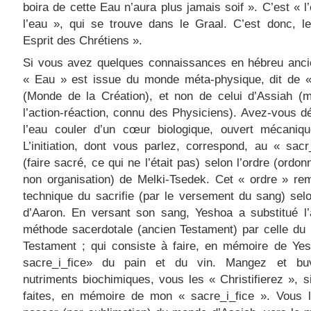
boira de cette Eau n’aura plus jamais soif ». C’est « l’
l’eau », qui se trouve dans le Graal. C’est donc, l
Esprit des Chrétiens ».
Si vous avez quelques connaissances en hébreu ancie
« Eau » est issue du monde méta-physique, dit de «
(Monde de la Création), et non de celui d’Assiah (
l’action-réaction, connu des Physiciens). Avez-vous d
l’eau couler d’un cœur biologique, ouvert mécaniq
L’initiation, dont vous parlez, correspond, au « sacr
(faire sacré, ce qui ne l’était pas) selon l’ordre (ordon
non organisation) de Melki-Tsedek. Cet « ordre » re
technique du sacrifie (par le versement du sang) selo
d’Aaron. En versant son sang, Yeshoa a substitué l’
méthode sacerdotale (ancien Testament) par celle du
Testament ; qui consiste à faire, en mémoire de Yes
sacre_i_fice» du pain et du vin. Mangez et b
nutriments biochimiques, vous les « Christifierez », s
faites, en mémoire de mon « sacre_i_fice ». Vous l