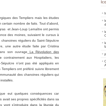
Ic
h
iturgiques des Templiers mais les études
l
n certain nombre de faits. Tout d'abord,
d
gras et Jean-Loup Lemaître ont permis
l
rence des moines, suivaient le cursus à
chanoines réguliers du Saint-Sépulcre
l
e, une autre étude faite par Cristina
dans son ouvrage
La Révolution des
p
contrairement aux Hospitaliers, les
C
-Sépulcre n'ont pas été appliqués en
 Templiers ont préféré suivre librement
 communauté des chanoines réguliers qui
installés.
gique eut quelque
s conséquences car
 avait ses propres spécificités dans sa
 vont s'introduire dans la liturgie du