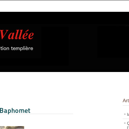
Art
u Baphomet
l
Q
l