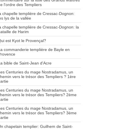
ommentaire sur la liste des Grands Maîtres
e l'ordre des Templiers
a chapelle templière de Cressac-Dognon:
es lys de la vallée
a chapelle templière de Cressac-Dognon: la
ataille de Harim
ui est Kyot le Provençal?
a commanderie templière de Bayle en
Provence
a bible de Saint-Jean d'Acre
Les Centuries du mage Nostradamus, un
hemin vers le trésor des Templiers ? 1ère
artie
Les Centuries du mage Nostradamus, un
hemin vers le trésor des Templiers? 2ème
artie
Les Centuries du mage Nostradamus, un
hemin vers le trésor des Templiers? 3ème
artie
n chapelain templier: Guilhem de Saint-