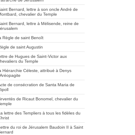
atrarche de Jérusalem
aint Bernard, lettre à son oncle André de
ontbard, chevalier du Temple
aint Bernard, lettre à Mélisende, reine de
Jérusalem
a Règle de saint Benoît
ègle de saint Augustin
ettre de Hugues de Saint-Victor aux
hevaliers du Temple
a Hiérarchie Céleste, attribué à Denys
'Aréopagite
cte de consécration de Santa Maria de
ipoll
irventès de Ricaut Bonomel, chevalier du
Temple
a lettre des Templiers à tous les fidèles du
hrist
ettre du roi de Jérusalem Baudoin II à Saint
Bernard