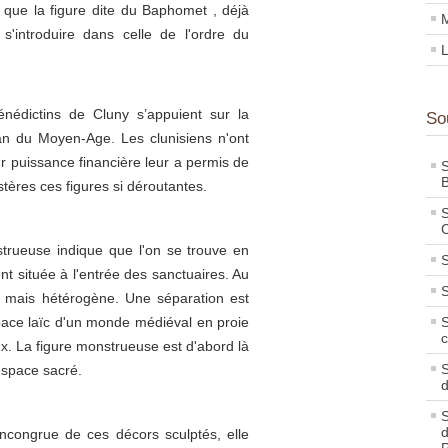
 que la figure dite du Baphomet , déjà
M
 s'introduire dans celle de l'ordre du
L
nédictins de Cluny s’appuient sur la
So
man du Moyen-Age. Les clunisiens n'ont
r puissance financière leur a permis de
S
B
tères ces figures si déroutantes.
S
C
nstrueuse indique que l'on se trouve en
S
t située à l'entrée des sanctuaires. Au
S
 mais hétérogène. Une séparation est
espace laïc d'un monde médiéval en proie
S
c
x. La figure monstrueuse est d'abord là
S
'espace sacré.
S
d
incongrue de ces décors sculptés, elle