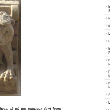
l
S
M
L
R
l
R
l
M
l
M
l
M
S
tres, là où les religieux font leurs