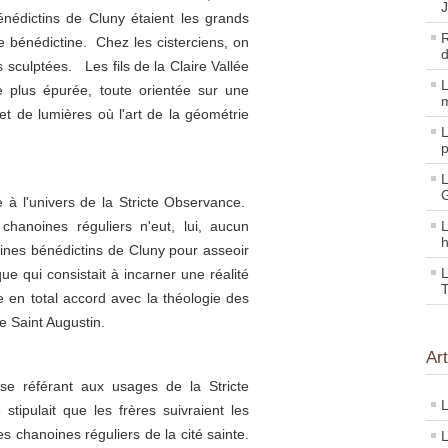
énédictins de Cluny étaient les grands
R
 bénédictine. Chez les cisterciens, on
d
 sculptées. Les fils de la Claire Vallée
L
e plus épur
ée, toute
orientée sur une
m
 et de lumières où l'art de la géométrie
L
p
L
G
 à l'univers de la Stricte Observance.
hanoines réguliers n'eut, lui, aucun
L
h
oines bénédictins de Cluny pour asseoir
L
e qui consistait à incarner une réalité
T
e en total accord avec la théologie des
de
Saint Augustin.
Ar
se référant aux usages de la Stricte
L
stipulait que les frères suivraient
les
s chanoines réguliers de la cité sainte
.
L