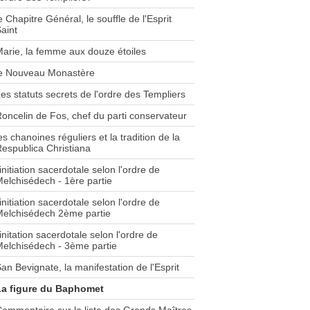
e Chapitre Général, le souffle de l'Esprit
aint
arie, la femme aux douze étoiles
le Nouveau Monastère
es statuts secrets de l'ordre des Templiers
oncelin de Fos, chef du parti conservateur
es chanoines réguliers et la tradition de la
espublica Christiana
'initiation sacerdotale selon l'ordre de
elchisédech - 1ère partie
'initiation sacerdotale selon l'ordre de
elchisédech 2ème partie
'initation sacerdotale selon l'ordre de
elchisédech - 3ème partie
an Bevignate, la manifestation de l'Esprit
La figure du Baphomet