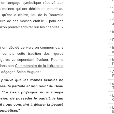
P
un langage symbolique réservé aux
S
s moines qui ont décidé de mourir au
M
u'est le cloître, lieu de la "nouvelle
S
iture de ces moines était le « pain des
u'on pouvait admirer sur les chapiteaux
l
R
qui ont décidé de vivre en commun dans
l
c
r compte cette tradition des figures
igures va cependant évoluer. Pour le
l
l
 dans son
Commentaire de la hiérarchie
A
e dégager. Selon Hugues :
R
u prouve que les formes visibles ne
s
beauté parfaite et non point du Beau
:
"Le beau physique nous trompe
L
usion de posséder le parfait, le laid
C
il nous contraint à désirer la beauté
L
concrétiser."