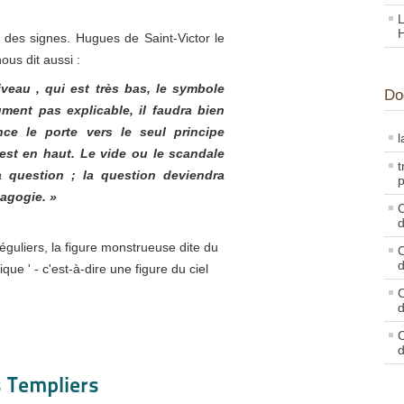
L
nce des signes. Hugues de Saint-Victor le
ous dit aussi :
veau , qui est très bas, le symbole
Do
ment pas explicable, il faudra bien
gence le porte vers le seul principe
l
 est en haut. Le vide ou le scandale
t
la question ; la question deviendra
p
nagogie. »
C
d
guliers, la figure monstrueuse dite du
C
d
ue ' - c'est-à-dire une figure du ciel
C
d
C
d
s Templiers