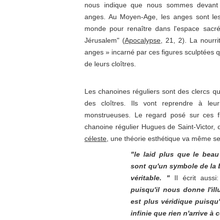
nous indique que nous sommes devant 
anges. Au Moyen-Age, les anges sont le
monde pour renaître dans l'espace sacré q
Jérusalem" (
Apocalypse
, 21, 2). La nourr
anges » incarné par ces figures sculptées q
de leurs cloîtres.
Les chanoines réguliers sont des clercs 
des cloîtres. Ils vont reprendre à leu
monstrueuses. Le regard posé sur ces f
chanoine régulier Hugues de Saint-Victor,
céleste
, une théorie esthétique va même s
"le laid plus que le bea
sont qu'un symbole de la 
véritable. "
Il écrit aussi
puisqu'il nous donne l'ill
est plus véridique puisqu'
infinie que rien n'arrive à 