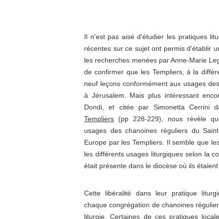
Il n'est pas aisé d'étudier les pratiques l
récentes sur ce sujet ont permis d'établir u
les recherches menées par Anne-Marie Le
de confirmer que les Templiers, à la diffé
neuf leçons conformément aux usages des 
à Jérusalem. Mais plus intéressant encor
Dondi, et citée par Simonetta Cerrini 
Templiers
(pp 228-229), nous révèle que 
usages des chanoines réguliers du Saint
Europe par les Templiers. Il semble que les
les différents usages liturgiques selon la
était présente dans le diocèse où ils étaient 
Cette libéralité dans leur pratique l
itur
chaque congrégation de chanoines réguliers
liturgie.
Certaines de ces pratiques locales