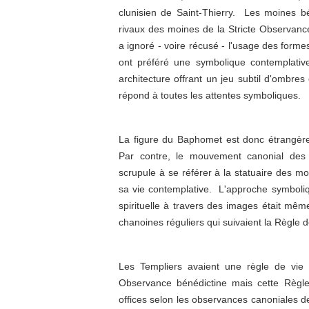
clunisien de Saint-Thierry. Les moines b
rivaux des moines de la Stricte Observance
a ignoré - voire récusé - l'usage des formes
ont préféré une symbolique contemplativ
architecture offrant un jeu subtil d'ombres
ré
pond à toutes le
s attentes symboliques.
La figure du Baphomet est donc étrangère
Par contre, le mouvement canonial des c
scrupule à se référer à la statuaire des m
sa vie contemplative. L'approche symboliqu
spirituelle à travers des images était mêm
chanoines réguliers qui suivaient la Règle 
Les Templiers avaient une règle de vie 
Observance bénédictine mais cette Règle 
offices selon les observances canoniales de