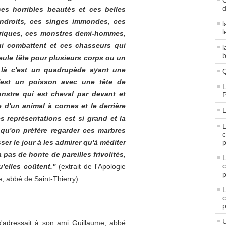
C
d
ces horribles beautés et ces belles
ndroits, ces singes immondes, ces
l
l
ériques, ces monstres demi-hommes,
qui combattent et ces chasseurs qui
l
b
eule tête pour plusieurs corps ou un
: là c'est un quadrupède ayant une
Q
'est un poisson avec une tête de
L
nstre qui est cheval par devant et
e d'un animal à cornes et le derrière
L
s représentations est si grand et la
e qu'on préfère regarder ces marbres
c
ser le jour à les admirer qu'à méditer
p
a pas de honte de pareilles frivolités,
c
'elles coûtent."
(extrait de l'
Apologie
p
, abbé de Saint-Thierry
)
c
p
U
 s'adressait à son ami Guillaume, abbé