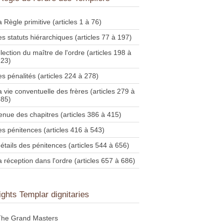
a Règle primitive (articles 1 à 76)
es statuts hiérarchiques (articles 77 à 197)
lection du maître de l'ordre (articles 198 à
223)
es pénalités (articles 224 à 278)
a vie conventuelle des frères (articles 279 à
385)
enue des chapitres (articles 386 à 415)
es pénitences (articles 416 à 543)
étails des pénitences (articles 544 à 656)
a réception dans l'ordre (articles 657 à 686)
ights Templar dignitaries
The Grand Masters