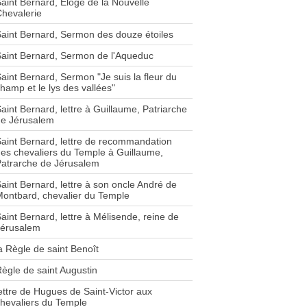
aint Bernard, Eloge de la Nouvelle
hevalerie
aint Bernard, Sermon des douze étoiles
aint Bernard, Sermon de l'Aqueduc
aint Bernard, Sermon "Je suis la fleur du
hamp et le lys des vallées"
aint Bernard, lettre à Guillaume, Patriarche
de Jérusalem
aint Bernard, lettre de recommandation
es chevaliers du Temple à Guillaume,
atrarche de Jérusalem
aint Bernard, lettre à son oncle André de
ontbard, chevalier du Temple
aint Bernard, lettre à Mélisende, reine de
Jérusalem
a Règle de saint Benoît
ègle de saint Augustin
ettre de Hugues de Saint-Victor aux
hevaliers du Temple