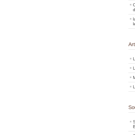
C
d
l
l
Ar
L
L
M
L
So
S
B