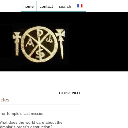
home
contact
search
CLOSE INFO
icles
he Temple's last mission
hat does the world care about the
emplar's order's destruction?