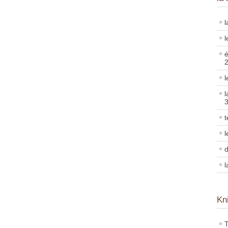
l
l
é
l
l
t
l
d
l
Kn