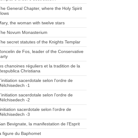
he General Chapter, where the Holy Spirit
blows
ary, the woman with twelve stars
The Novum Monasterium
he secret statutes of the Knights Templar
oncelin de Fos, leader of the Conservative
arty
es chanoines réguliers et la tradition de la
espublica Christiana
'initiation sacerdotale selon l'ordre de
élchisedech -1
'initiation sacerdotale selon l'ordre de
élchisedech -2
'initiation sacerdotale selon l'ordre de
élchisedech -3
an Bevignate, la manifestation de l'Esprit
a figure du Baphomet