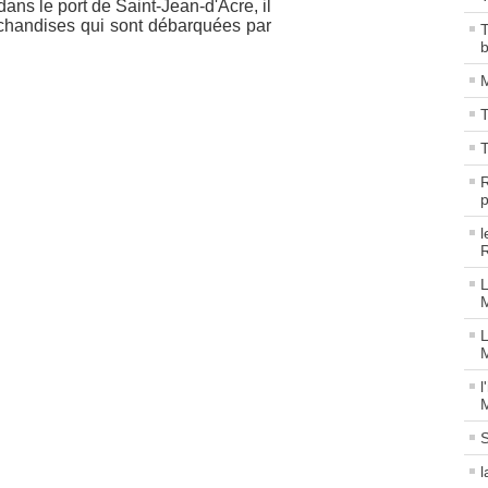
ns le port de Saint-Jean-d'Acre, il
rchandises qui sont débarquées par
T
M
T
R
p
l
R
L
M
L
M
l
M
S
l