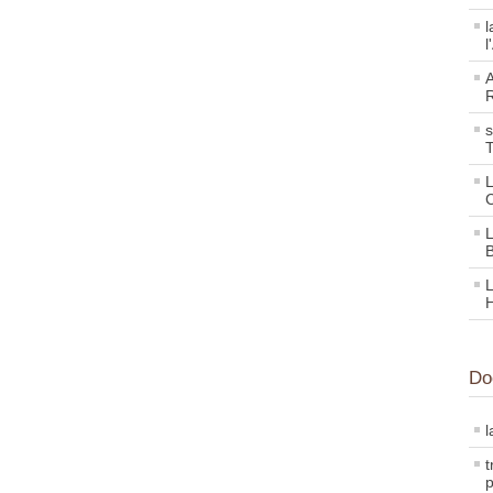
l
l
A
R
s
L
C
L
L
Do
l
t
p