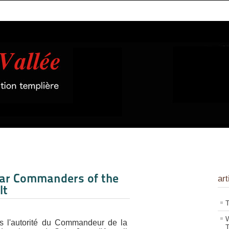
plar Commanders of the
art
lt
T
W
 l'autorité du Commandeur de la
T