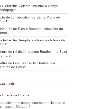
a Hiérarchie Céleste, attribué à Denys
'Aréopagite
cte de consécration de Santa Maria de
ipoll
irventès de Ricaut Bonomel, chevalier du
Temple
a lettre des Templiers à tous les fidèles du
hrist
ettre du roi de Jérusalem Baudoin II à Saint
Bernard
ettre de Guigues 1er le Chartreux à
Hugues de Payns
cuments
a Charte de Charité
raduction des statuts secrets publiés par le
rofesseur Merzdorf