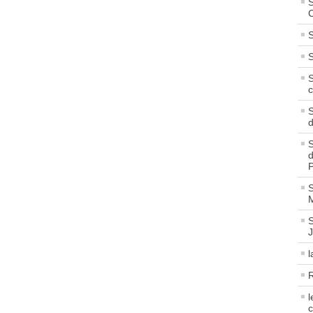
S
C
S
S
S
c
S
S
d
P
S
M
S
l
R
l
c