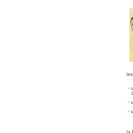
les
l
l
la