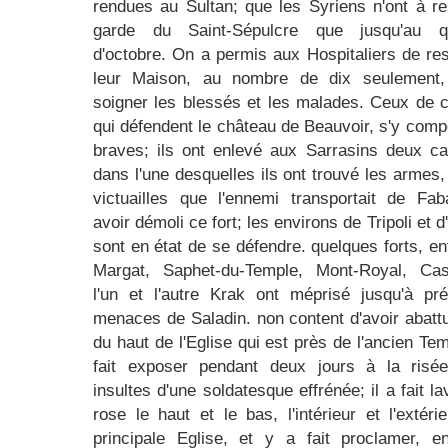
rendues au Sultan; que les Syriens n'ont à re
garde du Saint-Sépulcre que jusqu'au q
d'octobre. On a permis aux Hospitaliers de re
leur Maison, au nombre de dix seulement,
soigner les blessés et les malades. Ceux de 
qui défendent le château de Beauvoir, s'y comp
braves; ils ont enlevé aux Sarrasins deux c
dans l'une desquelles ils ont trouvé les armes, 
victuailles que l'ennemi transportait de Fa
avoir démoli ce fort; les environs de Tripoli et 
sont en état de se défendre. quelques forts, ent
Margat, Saphet-du-Temple, Mont-Royal, Cast
l'un et l'autre Krak ont méprisé jusqu'à pr
menaces de Saladin. non content d'avoir abattu
du haut de l'Eglise qui est près de l'ancien Temp
fait exposer pendant deux jours à la risé
insultes d'une soldatesque effrénée; il a fait la
rose le haut et le bas, l'intérieur et l'extéri
principale Eglise, et y a fait proclamer, e