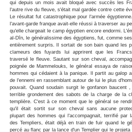
qui depuis un mois avait bloqué avec succès les Fr
l'autre rive du fleuve, s'était mal gardée contre cette év
Le résultat fut catastrophique pour l'armée égyptienne
l'avant-garde franque avait-elle réussi à traverser au pe
qu'elle chargeait le camp égyptien encore endormi. L'é
al-Dîn, le généralissime des égyptiens, fut, comme ses
entièrement surpris. Il sortait de son bain quand les 
clameurs des fuyards lui apprirent que les Francs
traversé le fleuve. Sautant sur son cheval, accompa
poignée de Mammelouks, le général essaya de raiso
hommes qui cédaient à la panique. Il partit au galop 
de l'ennemi en rassemblant autour de lui le plus d'hom
pouvait. Quand soudain surgit le gonfanon baucent ,
terrible grondement des sabots de la charge de la c
templière. C'est à ce moment que le général se rend
qu'il était sortit sur son cheval sans aucune prote
plupart des hommes qui l'accompagnait, terrifié par 
des Templiers, était déjà en train de fuir quand le gé
percé au flanc par la lance d'un Templier qui le projeta 