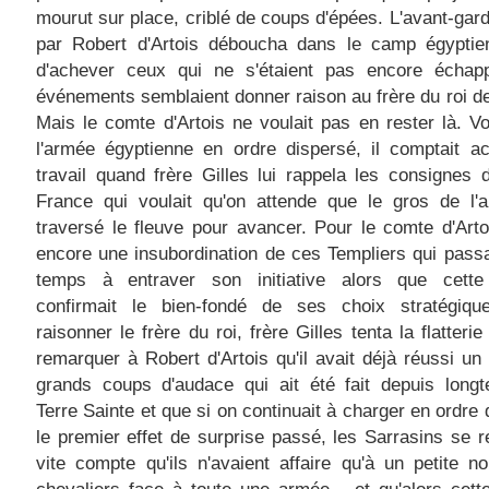
mourut sur place, criblé de coups d'épées. L'avant-gard
par Robert d'Artois déboucha dans le camp égyptien 
d'achever ceux qui ne s'étaient pas encore échap
événements semblaient donner raison au frère du roi d
Mais le comte d'Artois ne voulait pas en rester là. Vo
l'armée égyptienne en ordre dispersé, il comptait a
travail quand frère Gilles lui rappela les consignes 
France qui voulait qu'on attende que le gros de l'a
traversé le fleuve pour avancer. Pour le comte d'Artoi
encore une insubordination de ces Templiers qui passa
temps à entraver son initiative alors que cette 
confirmait le bien-fondé de ses choix stratégiqu
raisonner le frère du roi, frère Gilles tenta la flatterie
remarquer à Robert d'Artois qu'il avait déjà réussi un
grands coups d'audace qui ait été fait depuis long
Terre Sainte et que si on continuait à charger en ordre 
le premier effet de surprise passé, les Sarrasins se r
vite compte qu'ils n'avaient affaire qu'à un petite 
chevaliers face à toute une armée - et qu'alors cette