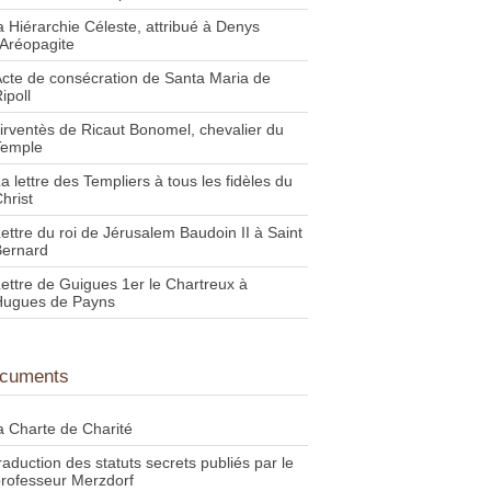
a Hiérarchie Céleste, attribué à Denys
'Aréopagite
cte de consécration de Santa Maria de
ipoll
irventès de Ricaut Bonomel, chevalier du
Temple
a lettre des Templiers à tous les fidèles du
hrist
ettre du roi de Jérusalem Baudoin II à Saint
Bernard
ettre de Guigues 1er le Chartreux à
Hugues de Payns
cuments
a Charte de Charité
raduction des statuts secrets publiés par le
rofesseur Merzdorf