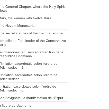
he General Chapter, where the Holy Spirit
blows
ary, the woman with twelve stars
The Novum Monasterium
he secret statutes of the Knights Templar
oncelin de Fos, leader of the Conservative
arty
es chanoines réguliers et la tradition de la
espublica Christiana
'initiation sacerdotale selon l'ordre de
élchisedech -1
'initiation sacerdotale selon l'ordre de
élchisedech -2
'initiation sacerdotale selon l'ordre de
élchisedech -3
an Bevignate, la manifestation de l'Esprit
a figure du Baphomet