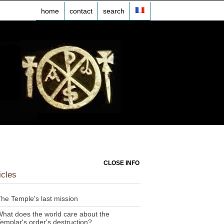
home
contact
search
CLOSE INFO
icles
he Temple's last mission
hat does the world care about the
emplar's order's destruction?