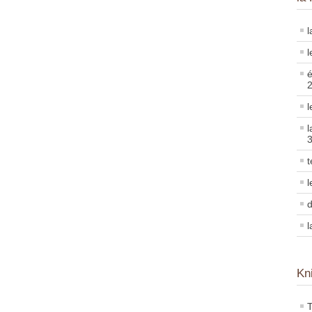
l
l
é
l
l
t
l
d
l
Kn