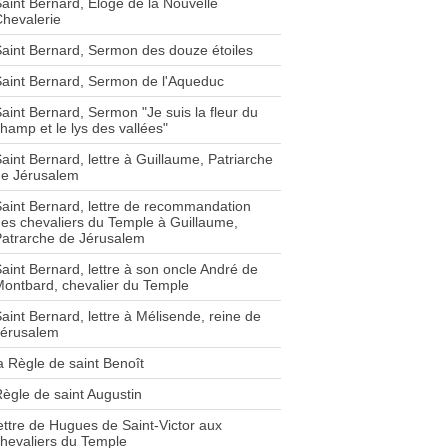
aint Bernard, Eloge de la Nouvelle
hevalerie
aint Bernard, Sermon des douze étoiles
aint Bernard, Sermon de l'Aqueduc
aint Bernard, Sermon "Je suis la fleur du
hamp et le lys des vallées"
aint Bernard, lettre à Guillaume, Patriarche
de Jérusalem
aint Bernard, lettre de recommandation
es chevaliers du Temple à Guillaume,
atrarche de Jérusalem
aint Bernard, lettre à son oncle André de
ontbard, chevalier du Temple
aint Bernard, lettre à Mélisende, reine de
Jérusalem
a Règle de saint Benoît
ègle de saint Augustin
ettre de Hugues de Saint-Victor aux
hevaliers du Temple