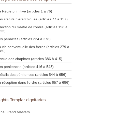
a Règle primitive (articles 1 à 76)
es statuts hiérarchiques (articles 77 à 197)
lection du maître de l'ordre (articles 198 à
223)
es pénalités (articles 224 à 278)
a vie conventuelle des frères (articles 279 à
385)
enue des chapitres (articles 386 à 415)
es pénitences (articles 416 à 543)
étails des pénitences (articles 544 à 656)
a réception dans l'ordre (articles 657 à 686)
ights Templar dignitaries
The Grand Masters