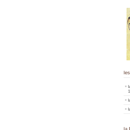
les
l
l
la