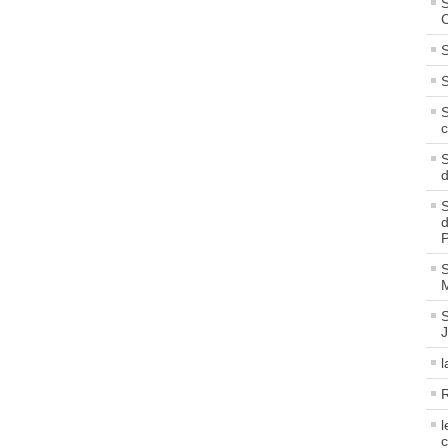
S
C
S
S
S
c
S
S
d
P
S
M
S
l
R
l
c