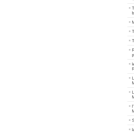
T
M
T
R
p
l
R
L
M
L
M
l
M
S
l