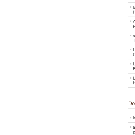
l
l
A
R
s
L
C
L
L
Do
l
t
p