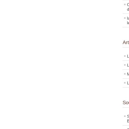
C
d
l
l
Ar
L
L
M
L
So
S
B