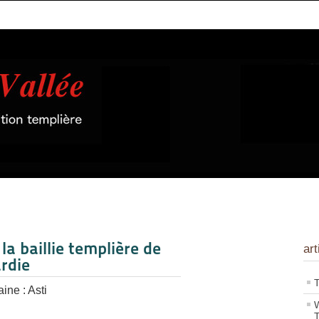
la baillie templière de
art
rdie
T
ine : Asti
W
T