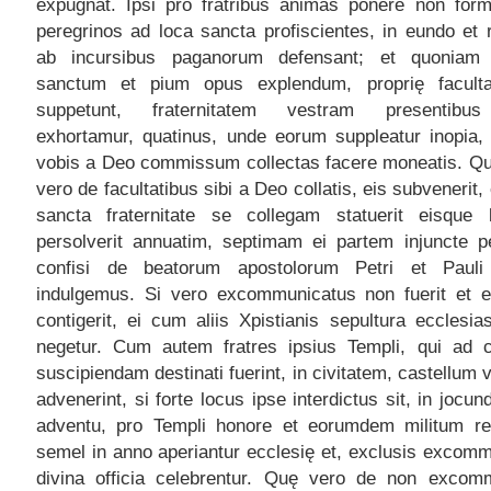
expugnat. Ipsi pro fratribus animas ponere non form
peregrinos ad loca sancta profiscientes, in eundo et
ab incursibus paganorum defensant; et quonia
sanctum et pium opus explendum, proprię facult
suppetunt, fraternitatem vestram presentibus 
exhortamur, quatinus, unde eorum suppleatur inopia,
vobis a Deo commissum collectas facere moneatis. Q
vero de facultatibus sibi a Deo collatis, eis subvenerit,
sancta fraternitate se collegam statuerit eisque b
persolverit annuatim, septimam ei partem injuncte pe
confisi de beatorum apostolorum Petri et Pauli 
indulgemus. Si vero excommunicatus non fuerit et 
contigerit, ei cum aliis Xpistianis sepultura ecclesia
negetur. Cum autem fratres ipsius Templi, qui ad c
suscipiendam destinati fuerint, in civitatem, castellum 
advenerint, si forte locus ipse interdictus sit, in jocu
adventu, pro Templi honore et eorumdem militum rev
semel in anno aperiantur ecclesię et, exclusis excomm
divina officia celebrentur. Quę vero de non excomm