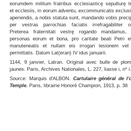
eorumdem militum fratribus ecclesiasticę sepulturę t
et ecclesiis, in eorum adventu, excommunicatis exclus
aperiendis, a nobis statuta sunt, mandando vobis preci
per vestras parrochias faciatis irrefragabiliter ob
Preterea fraternitati vestrę rogando mandamus, 
personas eorum et bona, pro caritate beati Petri et
manuteneatis et nullam eis irrogari lesionem vel 
permittatis. Datum Lat(eran) IV idus januarii.
1144, 9 janvier, Latran. Original avec bulle de plo
jaunes. Paris, Archives Nationales, L. 227, liasse i, n* i
Source: Marquis d'ALBON.
Cartulaire général de l'
Temple.
Paris, librairie Honoré Champion, 1913, p. 38