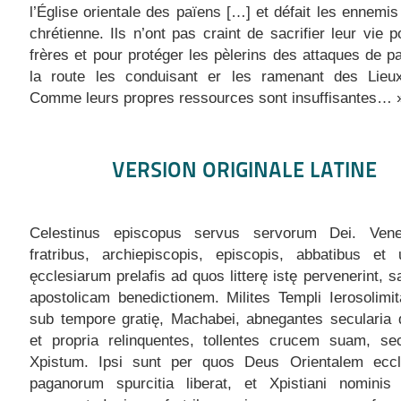
l’Église orientale des païens […] et défait les ennemis 
chrétienne. Ils n’ont pas craint de sacrifier leur vie p
frères et pour protéger les pèlerins des attaques de p
la route les conduisant er les ramenant des Lieux
Comme leurs propres ressources sont insuffisantes… 
VERSION ORIGINALE LATINE
Celestinus episcopus servus servorum Dei. Vener
fratribus, archiepiscopis, episcopis, abbatibus et 
ęcclesiarum prelafis ad quos litterę istę pervenerint, s
apostolicam benedictionem. Milites Templi Ierosolimit
sub tempore gratię, Machabei, abnegantes secularia 
et propria relinquentes, tollentes crucem suam, sec
Xpistum. Ipsi sunt per quos Deus Orientalem ecc
paganorum spurcitia liberat, et Xpistiani nominis 