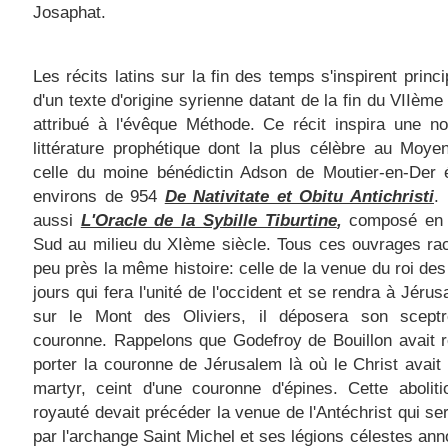
Josaphat.
Les récits latins sur la fin des temps s'inspirent princ
d'un texte d'origine syrienne datant de la fin du VIIème 
attribué à l'évêque Méthode. Ce récit inspira une n
littérature prophétique dont la plus célèbre au Moye
celle du moine bénédictin Adson de Moutier-en-Der é
environs de 954
De Nativitate et Obitu Antichristi
.
aussi
L'Oracle de la Sybille Tiburtine
,
composé en I
Sud au milieu du XIème siècle. Tous ces ouvrages ra
peu près la même histoire: celle de la venue du roi des
jours qui fera l'unité de l'occident et se rendra à Jérus
sur le Mont des Oliviers, il déposera son scept
couronne. Rappelons que Godefroy de Bouillon avait 
porter la couronne de Jérusalem là où le Christ avait
martyr, ceint d'une couronne d'épines. Cette abolit
royauté devait précéder la venue de l'Antéchrist qui se
par l'archange Saint Michel et ses légions célestes ann